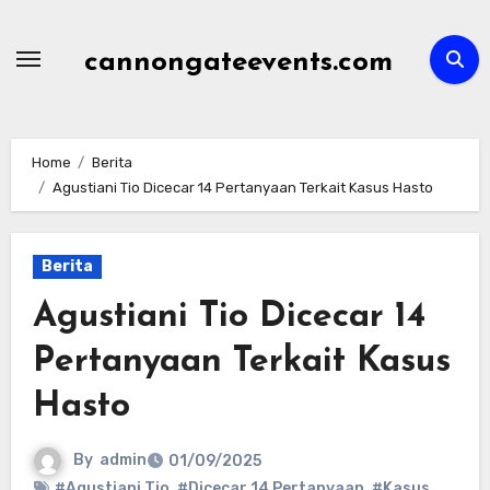
Skip
to
cannongateevents.com
content
Home
Berita
Agustiani Tio Dicecar 14 Pertanyaan Terkait Kasus Hasto
Berita
Agustiani Tio Dicecar 14
Pertanyaan Terkait Kasus
Hasto
By
admin
01/09/2025
#Agustiani Tio
,
#Dicecar 14 Pertanyaan
,
#Kasus