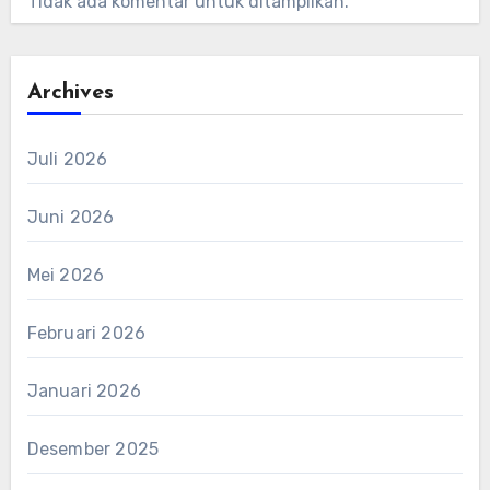
Tidak ada komentar untuk ditampilkan.
Archives
Juli 2026
Juni 2026
Mei 2026
Februari 2026
Januari 2026
Desember 2025