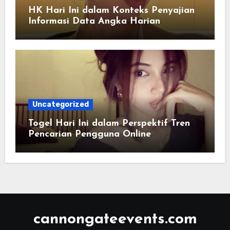
HK Hari Ini dalam Konteks Penyajian
Informasi Data Angka Harian
Uncategorized
Togel Hari Ini dalam Perspektif Tren
Pencarian Pengguna Online
cannongateevents.com