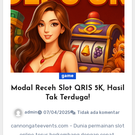
game
Modal Receh Slot QRIS 5K, Hasil
Tak Terduga!
admin
07/04/2025
Tidak ada komentar
cannongateevents.com – Dunia permainan slot
online terus berkembang dengan cepat.