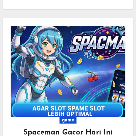
game
Spaceman Gacor Hari Ini