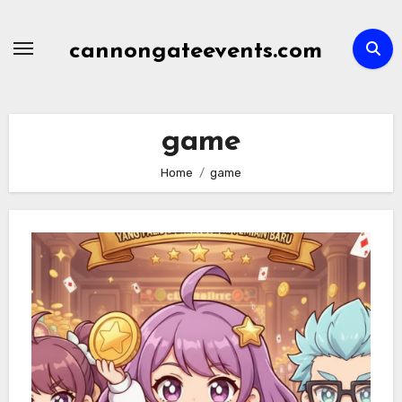
Skip
to
cannongateevents.com
content
game
Home
game