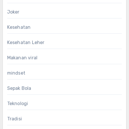
Joker
Kesehatan
Kesehatan Leher
Makanan viral
mindset
Sepak Bola
Teknologi
Tradisi