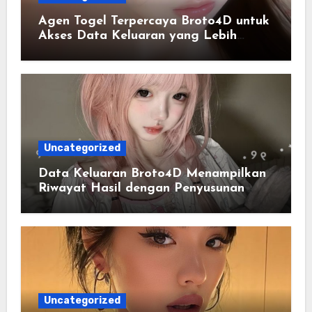
Agen Togel Terpercaya Broto4D untuk
Akses Data Keluaran yang Lebih
Efisien
Uncategorized
Data Keluaran Broto4D Menampilkan
Riwayat Hasil dengan Penyusunan
yang Lebih Terstruktur
Uncategorized