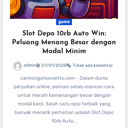
game
Slot Depo 10rb Auto Win:
Peluang Menang Besar dengan
Modal Minim
admin
07/01/2025
Tidak ada komentar
cannongateevents.com – Dalam dunia
perjudian online, pemain selalu mencari cara
untuk meraih kemenangan besar dengan
modal kecil. Salah satu opsi terbaik yang
banyak menarik perhatian adalah Slot Depo
10rb Auto…