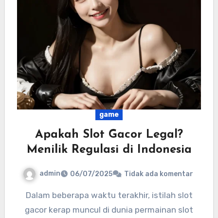
game
Apakah Slot Gacor Legal?
Menilik Regulasi di Indonesia
admin
06/07/2025
Tidak ada komentar
Dalam beberapa waktu terakhir, istilah slot
gacor kerap muncul di dunia permainan slot