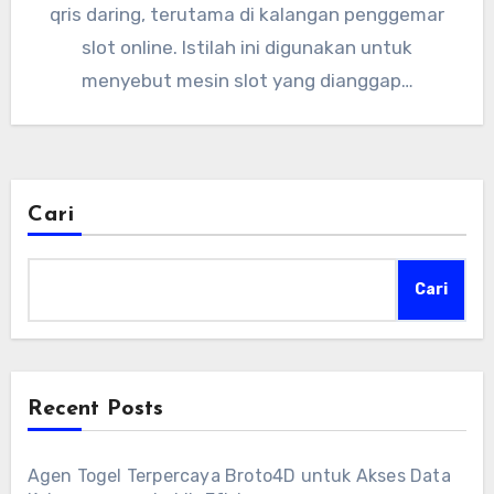
qris daring, terutama di kalangan penggemar
slot online. Istilah ini digunakan untuk
menyebut mesin slot yang dianggap…
Cari
Cari
Recent Posts
Agen Togel Terpercaya Broto4D untuk Akses Data