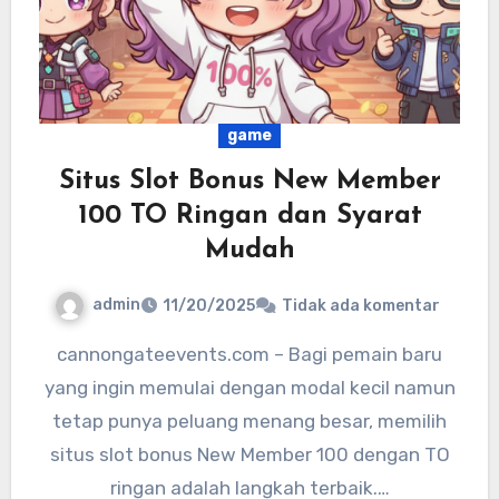
game
Situs Slot Bonus New Member
100 TO Ringan dan Syarat
Mudah
admin
11/20/2025
Tidak ada komentar
cannongateevents.com – Bagi pemain baru
yang ingin memulai dengan modal kecil namun
tetap punya peluang menang besar, memilih
situs slot bonus New Member 100 dengan TO
ringan adalah langkah terbaik.…