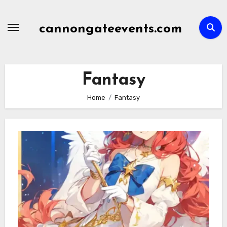
Skip
to
cannongateevents.com
content
Fantasy
Home
Fantasy