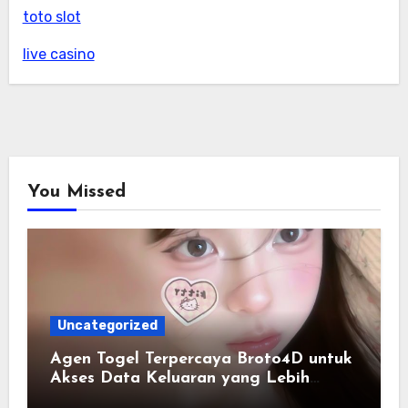
toto slot
live casino
You Missed
Uncategorized
Agen Togel Terpercaya Broto4D untuk
Akses Data Keluaran yang Lebih
Efisien