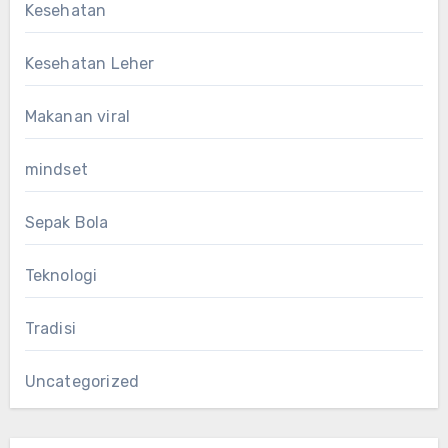
Kesehatan
Kesehatan Leher
Makanan viral
mindset
Sepak Bola
Teknologi
Tradisi
Uncategorized