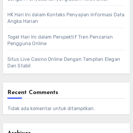
HK Hari Ini dalam Konteks Penyajian Informasi Data
Angka Harian
Togel Hari Ini dalam Perspektif Tren Pencarian
Pengguna Online
Situs Live Casino Online Dengan Tampilan Elegan
Dan Stabil
Recent Comments
Tidak ada komentar untuk ditampilkan.