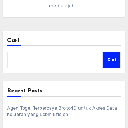
menjelajahi…
Cari
Cari
Recent Posts
Agen Togel Terpercaya Broto4D untuk Akses Data
Keluaran yang Lebih Efisien