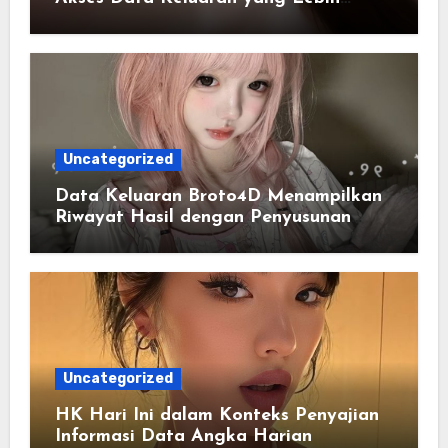
Efisien
Uncategorized
Data Keluaran Broto4D Menampilkan
Riwayat Hasil dengan Penyusunan
yang Lebih Terstruktur
Uncategorized
HK Hari Ini dalam Konteks Penyajian
Informasi Data Angka Harian