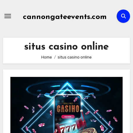
Skip
to
cannongateevents.com
content
situs casino online
Home
situs casino online