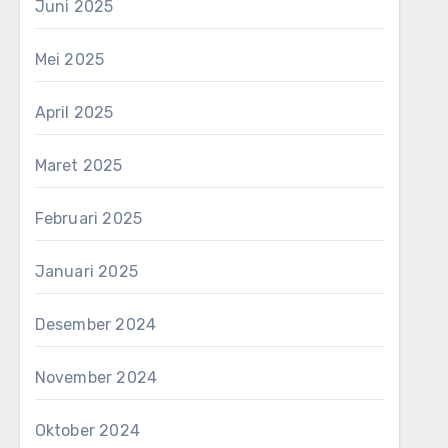
Juni 2025
Mei 2025
April 2025
Maret 2025
Februari 2025
Januari 2025
Desember 2024
November 2024
Oktober 2024