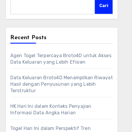
Cari
Recent Posts
Agen Togel Terpercaya Broto4D untuk Akses
Data Keluaran yang Lebih Efisien
Data Keluaran Broto4D Menampilkan Riwayat
Hasil dengan Penyusunan yang Lebih
Terstruktur
HK Hari Ini dalam Konteks Penyajian
Informasi Data Angka Harian
Togel Hari Ini dalam Perspektif Tren