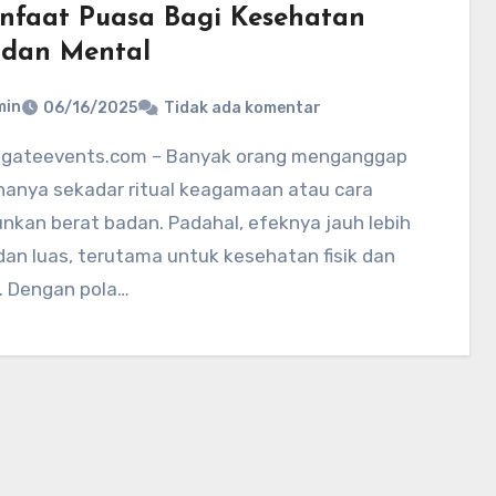
nfaat Puasa Bagi Kesehatan
k dan Mental
min
06/16/2025
Tidak ada komentar
hanya sekadar ritual keagamaan atau cara
nkan berat badan. Padahal, efeknya jauh lebih
an luas, terutama untuk kesehatan fisik dan
. Dengan pola…