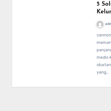
5 So
Kelu
ad
cannongateevents.com – Pemulihan kelumpuhan
memang
panjan
medis k
obatan,
yang…