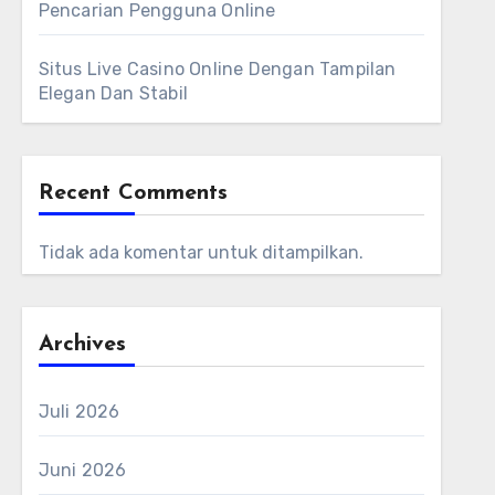
Pencarian Pengguna Online
Situs Live Casino Online Dengan Tampilan
Elegan Dan Stabil
Recent Comments
Tidak ada komentar untuk ditampilkan.
Archives
Juli 2026
Juni 2026